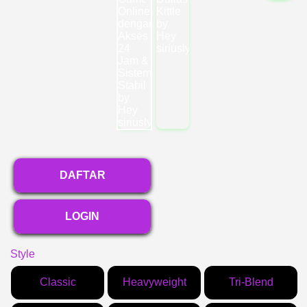
DAFTAR
LOGIN
Style
Classic
Heavyweight
Tri-Blend