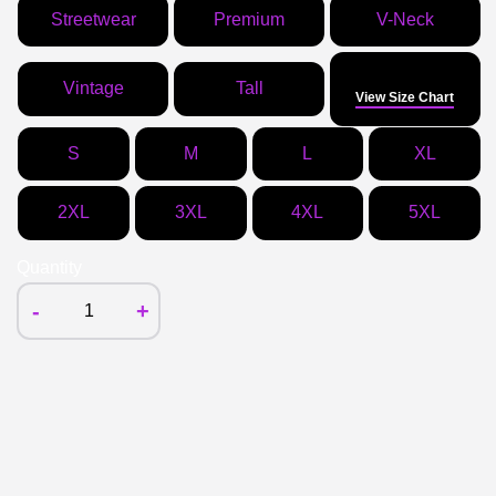
Streetwear
Premium
V-Neck
Size
Vintage
Tall
View Size Chart
S
M
L
XL
2XL
3XL
4XL
5XL
Quantity
-
+