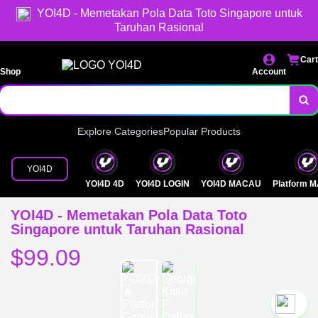
YOI4D - Memetakan Pola Data Toto Singapore untuk
Taruhan Rasional
Cart
Shop
Account
Explore Categories
Popular Products
YOI4D
YOI4D 4D
YOI4D LOGIN
YOI4D MACAU
Platform 
YOI4D - Memetakan Pola Data Toto
Singapore untuk Taruhan Rasional
$99.09
`2