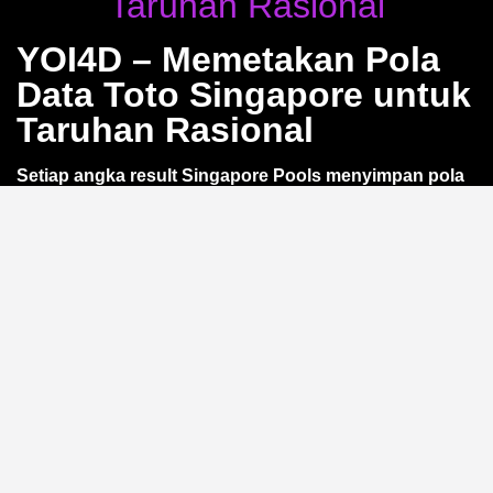
Taruhan Rasional
YOI4D – Memetakan Pola
Data Toto Singapore untuk
Taruhan Rasional
Setiap angka result Singapore Pools menyimpan pola
tersembunyi.
YOI4D
mengolah 100 undian terakhir
menjadi peta frekuensi yang mudah dipahami.
Hasilnya, taruhan tidak lagi bergantung pada firasat,
melainkan pada
data
.
Dari Data Mentah ke Peta
Frekuensi
Peta frekuensi menunjukkan berapa kali setiap angka
muncul. Platform ini menyajikannya secara visual, dari
angka 1 hingga 49. Data bersumber langsung dari
Singapore Pools dan diolah tanpa opini.
Angka Hangat dan Dingin