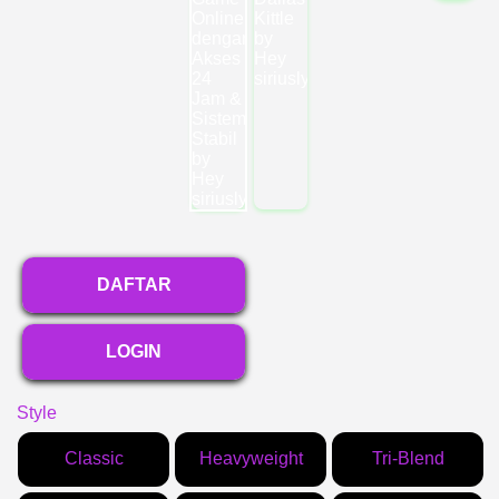
DAFTAR
LOGIN
Style
Classic
Heavyweight
Tri-Blend