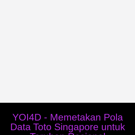
YOI4D - Memetakan Pola
Data Toto Singapore untuk